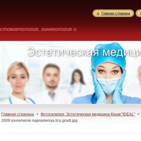
Главная страница
 стоматология, гинекология и
Главная страница
>
Фотогалерея: Эстетическая медицина Крым "IDEAL"
>
2009.sovremenie.napravleniya.lica.grudi.jpg